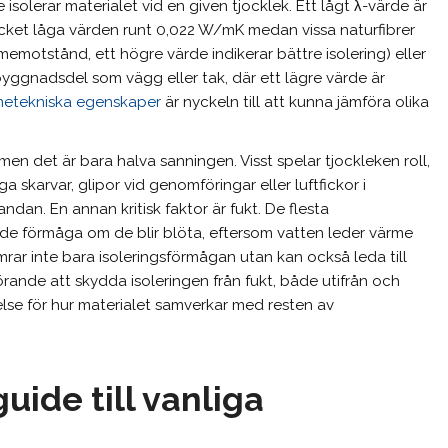
isolerar materialet vid en given tjocklek. Ett lågt λ-värde är
 mycket låga värden runt 0,022 W/mK medan vissa naturfibrer
emotstånd, ett högre värde indikerar bättre isolering) eller
ggnadsdel som vägg eller tak, där ett lägre värde är
metekniska egenskaper
är nyckeln till att kunna jämföra olika
men det är bara halva sanningen. Visst spelar tjockleken roll,
iga skarvar, glipor vid genomföringar eller luftfickor i
ndan. En annan kritisk faktor är fukt. De flesta
ande förmåga om de blir blöta, eftersom vatten leder värme
rar inte bara isoleringsförmågan utan kan också leda till
ande att skydda isoleringen från fukt, både utifrån och
else för hur materialet samverkar med resten av
uide till vanliga