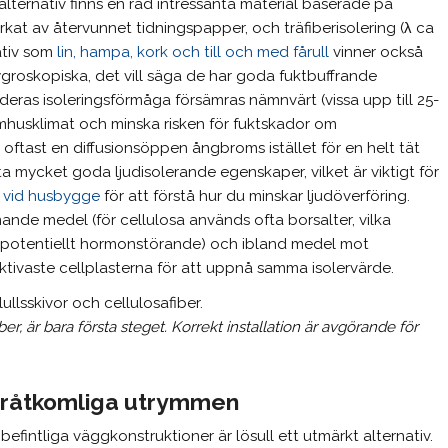
lternativ finns en rad intressanta material baserade på
erkat av återvunnet tidningspapper, och träfiberisolering (λ ca
ativ som
lin, hampa, kork och till och med fårull
vinner också
groskopiska, det vill säga de har goda fuktbuffrande
eras isoleringsförmåga försämras nämnvärt (vissa upp till 25-
inomhusklimat och minska risken för fuktskador om
oftast en diffusionsöppen ångbroms istället för en helt tät
a mycket goda ljudisolerande egenskaper, vilket är viktigt för
r vid husbygge
för att förstå hur du minskar ljudöverföring.
e medel (för cellulosa används ofta borsalter, vilka
a potentiellt hormonstörande) och ibland medel mot
ektivaste cellplasterna för att uppnå samma isolervärde.
iber, är bara första steget. Korrekt installation är avgörande för
svåråtkomliga utrymmen
ut befintliga väggkonstruktioner är lösull ett utmärkt alternativ.