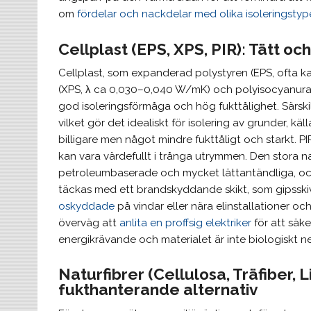
om
fördelar och nackdelar med olika isoleringstyp
Cellplast (EPS, XPS, PIR): Tätt o
Cellplast, som expanderad polystyren (EPS, ofta ka
(XPS, λ ca 0,030–0,040 W/mK) och polyisocyanurat
god isoleringsförmåga och hög fukttålighet. Särskil
vilket gör det idealiskt för isolering av grunder, 
billigare men något mindre fukttåligt och starkt. P
kan vara värdefullt i trånga utrymmen. Den stora 
petroleumbaserade och mycket lättantändliga, och 
täckas med ett brandskyddande skikt, som gipsski
oskyddade
på vindar eller nära elinstallationer o
överväg att
anlita en proffsig elektriker
för att säke
energikrävande och materialet är inte biologiskt n
Naturfibrer (Cellulosa, Träfiber, 
fukthanterande alternativ