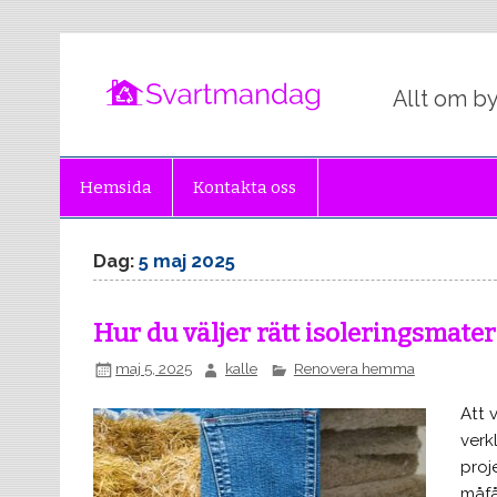
svartm
Allt om b
Hemsida
Kontakta oss
Dag:
5 maj 2025
Hur du väljer rätt isoleringsmateri
maj 5, 2025
kalle
Renovera hemma
Att 
verk
proj
måfå,