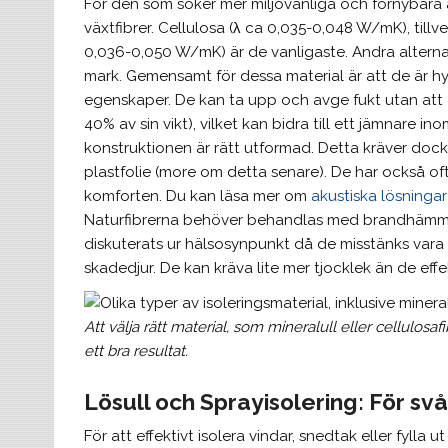
För den som söker mer miljövänliga och förnybara a
växtfibrer. Cellulosa (λ ca 0,035-0,048 W/mK), tillv
0,036-0,050 W/mK) är de vanligaste. Andra altern
mark. Gemensamt för dessa material är att de är hy
egenskaper. De kan ta upp och avge fukt utan att d
40% av sin vikt), vilket kan bidra till ett jämnare 
konstruktionen är rätt utformad. Detta kräver dock 
plastfolie (more om detta senare). De har också oft
komforten. Du kan läsa mer om
akustiska lösninga
Naturfibrerna behöver behandlas med brandhämmand
diskuterats ur hälsosynpunkt då de misstänks var
skadedjur. De kan kräva lite mer tjocklek än de eff
Att välja rätt material, som mineralull eller cellulosaf
ett bra resultat.
Lösull och Sprayisolering: För 
För att effektivt isolera vindar, snedtak eller fylla 