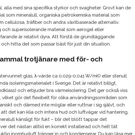
, alla med sina specifika styrkor och svagheter. Grovt kan de
ial som mineralull, organiska petrokemiska material som
om cellulosa, träfiber och andra växtbaserade alternativ.
g och superisolerande material som aerogel eller
farande är relativt dyra. Att förstå de grundläggande
 och hitta det som passar bäst för just din situation.
 Gammal trotjänare med för- och
v återvunnet glas, λ-värde ca 0,029-0,041 W/mK) eller stenull
 isoleringsmaterialet i Sverige. Det är relativt billigt,
ndklass) och erbjuder bra värmeisolering. Det ger också viss
ll, vilket gör det flexibelt för olika användningsområden som
aniskt och därmed inte möglar eller ruttnar i sig självt, och
tt det kan klia och irritera hud och luftvägar vid hantering,
eralull känsligt för fukt – blir det blött tappar det
er det nästan alltid en korrekt installerad och helt tät
fuktig inomhusluft tränger in och kondenserar. Du kan läsa mer