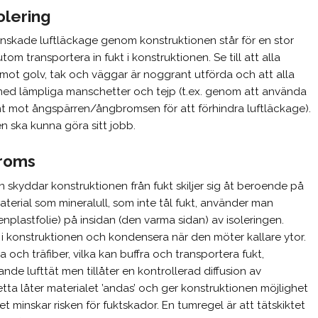
solering
önskade luftläckage genom konstruktionen står för en stor
m transportera in fukt i konstruktionen. Se till att alla
ar mot golv, tak och väggar är noggrant utförda och att alla
 med lämpliga manschetter och tejp (t.ex. genom att använda
t mot ångspärren/ångbromsen för att förhindra luftläckage).
en ska kunna göra sitt jobb.
broms
n skyddar konstruktionen från fukt skiljer sig åt beroende på
material som mineralull, som inte tål fukt, använder man
nplastfolie) på insidan (den varma sidan) av isoleringen.
t i konstruktionen och kondensera när den möter kallare ytor.
 och träfiber, vilka kan buffra och transportera fukt,
rande lufttät men tillåter en kontrollerad diffusion av
Detta låter materialet ’andas’ och ger konstruktionen möjlighet
et minskar risken för fuktskador. En tumregel är att tätskiktet