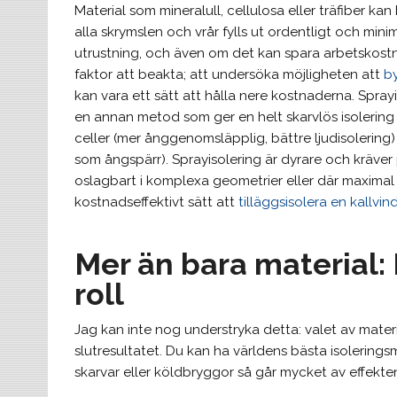
Material som mineralull, cellulosa eller träfiber kan
alla skrymslen och vrår fylls ut ordentligt och mini
utrustning, och även om det kan spara arbetskostn
faktor att beakta; att undersöka möjligheten att
b
kan vara ett sätt att hålla nere kostnaderna. Spray
en annan metod som ger en helt skarvlös isolering 
celler (mer ånggenomsläpplig, bättre ljudisolering)
som ångspärr). Sprayisolering är dyrare och kräver
oslagbart i komplexa geometrier eller där maximal p
kostnadseffektivt sätt att
tilläggsisolera en kallvin
Mer än bara material:
roll
Jag kan inte nog understryka detta: valet av materia
slutresultatet. Du kan ha världens bästa isoleringsm
skarvar eller köldbryggor så går mycket av effekte