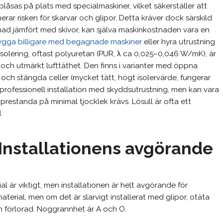
 blåsas på plats med specialmaskiner, vilket säkerställer att
merar risken för skarvar och glipor. Detta kräver dock särskild
ad jämfört med skivor, kan själva maskinkostnaden vara en
ygga billigare med begagnade maskiner
eller hyra utrustning
isolering, oftast polyuretan (PUR, λ ca 0,025–0,046 W/mK), är
och utmärkt lufttäthet. Den finns i varianter med öppna
 och stängda celler (mycket tätt, högt isolervärde, fungerar
 professionell installation med skyddsutrustning, men kan vara
restanda på minimal tjocklek krävs. Lösull är ofta ett
d
.
 Installationens avgörande
l är viktigt, men installationen är helt avgörande för
aterial, men om det är slarvigt installerat med glipor, otäta
n förlorad. Noggrannhet är A och O.