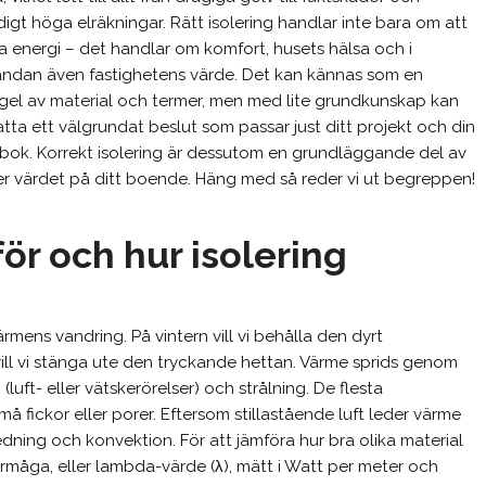
igt höga elräkningar. Rätt isolering handlar inte bara om att
a energi – det handlar om komfort, husets hälsa och i
ändan även fastighetens värde. Det kan kännas som en
gel av material och termer, men med lite grundkunskap kan
atta ett välgrundat beslut som passar just ditt projekt och din
bok. Korrekt isolering är dessutom en grundläggande del av
r värdet på ditt boende. Häng med så reder vi ut begreppen!
ör och hur isolering
rmens vandring. På vintern vill vi behålla den dyrt
l vi stänga ute den tryckande hettan. Värme sprids genom
luft- eller vätskerörelser) och strålning. De flesta
må fickor eller porer. Eftersom stillastående luft leder värme
dning och konvektion. För att jämföra hur bra olika material
rmåga, eller lambda-värde (λ), mätt i Watt per meter och