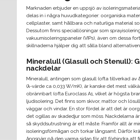
Marknaden erbjuder en uppsjö av isoleringsmaterial
delas in i några huvudkategorier: oorganiska mater
cellplaster, samt hållbara och naturliga material s
Dessutom finns speciallösningar som sprayisolerin
vakuumisoleringspaneler (VIPs), även om dessa fort
skillnaderna hjälper dig att sålla bland alternativen
Mineralull (Glasull och Stenull):
nackdelar
Mineralull, antingen som glasull (ofta tillverkad a
(λ-värde ca 0,033 W/mK), är kanske det mest välkända
obrännbart (ofta Euroclass A1, vilket är högsta bra
ljudisolering. Det finns som skivor, mattor och lösu
väggar och vindar. En stor fördel är att det är oorg
det ogillas av skadedjur som möss. Nackdelarna är a
så skyddsutrustning är ett måste. Framför allt är min
isoleringsförmågan och torkar långsamt. Därför kräv
ångspärr på den varma sidan för att förhindra att 