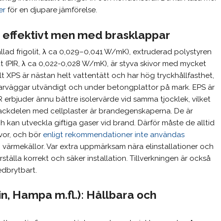
er
för en djupare jämförelse.
ch effektivt men med brasklappar
llad frigolit, λ ca 0,029–0,041 W/mK), extruderad polystyren
 (PIR, λ ca 0,022-0,028 W/mK), är styva skivor med mycket
t XPS är nästan helt vattentätt och har hög tryckhållfasthet,
källarväggar utvändigt och under betongplattor på mark. EPS är
IR erbjuder ännu bättre isolervärde vid samma tjocklek, vilket
nackdelen med cellplaster är brandegenskaperna. De är
kan utveckla giftiga gaser vid brand. Därför måste de alltid
vor, och bör
enligt rekommendationer inte användas
ch värmekällor. Var extra uppmärksam nära elinstallationer och
rställa korrekt och säker installation. Tillverkningen är också
edbrytbart.
Lin, Hampa m.fl.): Hållbara och