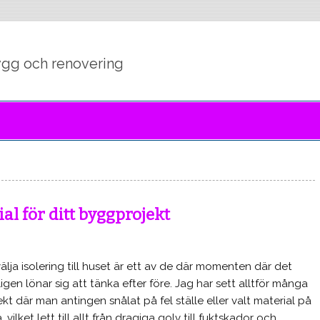
andag.se
ygg och renovering
al för ditt byggprojekt
välja isolering till huset är ett av de där momenten där det
ligen lönar sig att tänka efter före. Jag har sett alltför många
ekt där man antingen snålat på fel ställe eller valt material på
 vilket lett till allt från dragiga golv till fuktskador och