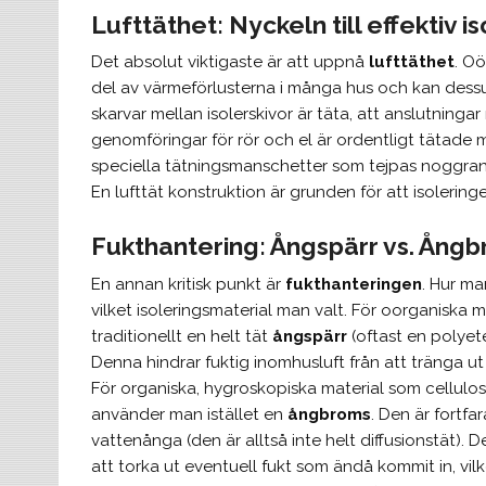
Lufttäthet: Nyckeln till effektiv i
Det absolut viktigaste är att uppnå
lufttäthet
. O
del av värmeförlusterna i många hus och kan dessuto
skarvar mellan isolerskivor är täta, att anslutning
genomföringar för rör och el är ordentligt tätade
speciella tätningsmanschetter som tejpas noggran
En lufttät konstruktion är grunden för att isolering
Fukthantering: Ångspärr vs. Ång
En annan kritisk punkt är
fukthanteringen
. Hur ma
vilket isoleringsmaterial man valt. För oorganiska 
traditionellt en helt tät
ångspärr
(oftast en polyete
Denna hindrar fuktig inomhusluft från att tränga u
För organiska, hygroskopiska material som cellulosa
använder man istället en
ångbroms
. Den är fortfa
vattenånga (den är alltså inte helt diffusionstät). 
att torka ut eventuell fukt som ändå kommit in, vilk