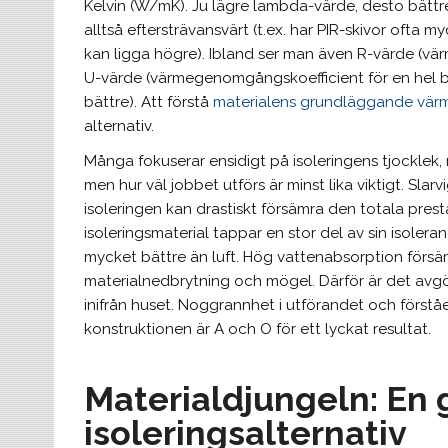
Kelvin (W/mK). Ju lägre lambda-värde, desto bättre 
alltså eftersträvansvärt (t.ex. har PIR-skivor ofta
kan ligga högre). Ibland ser man även R-värde (värm
U-värde (värmegenomgångskoefficient för en hel by
bättre). Att förstå
materialens grundläggande vär
alternativ.
Många fokuserar ensidigt på isoleringens tjocklek, 
men hur väl jobbet utförs är minst lika viktigt. Slarv
isoleringen kan drastiskt försämra den totala presta
isoleringsmaterial tappar en stor del av sin isoler
mycket bättre än luft. Hög vattenabsorption försäm
materialnedbrytning och mögel. Därför är det avgör
inifrån huset. Noggrannhet i utförandet och förstå
konstruktionen är A och O för ett lyckat resultat.
Materialdjungeln: En g
isoleringsalternativ