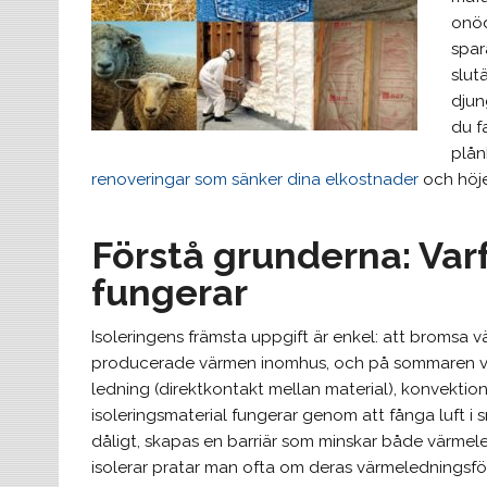
onöd
spar
slut
djun
du f
plån
renoveringar som sänker dina elkostnader
och höje
Förstå grunderna: Varf
fungerar
Isoleringens främsta uppgift är enkel: att bromsa vä
producerade värmen inomhus, och på sommaren vil
ledning (direktkontakt mellan material), konvektion (
isoleringsmaterial fungerar genom att fånga luft i s
dåligt, skapas en barriär som minskar både värmele
isolerar pratar man ofta om deras värmeledningsfö