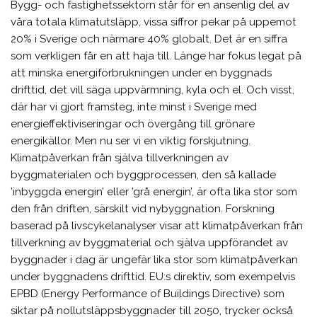
Bygg- och fastighetssektorn står för en ansenlig del av
våra totala klimatutsläpp, vissa siffror pekar på uppemot
20% i Sverige och närmare 40% globalt. Det är en siffra
som verkligen får en att haja till. Länge har fokus legat på
att minska energiförbrukningen under en byggnads
drifttid, det vill säga uppvärmning, kyla och el. Och visst,
där har vi gjort framsteg, inte minst i Sverige med
energieffektiviseringar och övergång till grönare
energikällor. Men nu ser vi en viktig förskjutning.
Klimatpåverkan från själva tillverkningen av
byggmaterialen och byggprocessen, den så kallade
’inbyggda energin’ eller ’grå energin’, är ofta lika stor som
den från driften, särskilt vid nybyggnation. Forskning
baserad på livscykelanalyser visar att klimatpåverkan från
tillverkning av byggmaterial och själva uppförandet av
byggnader i dag är ungefär lika stor som klimatpåverkan
under byggnadens drifttid. EU:s direktiv, som exempelvis
EPBD (Energy Performance of Buildings Directive) som
siktar på nollutsläppsbyggnader till 2050, trycker också