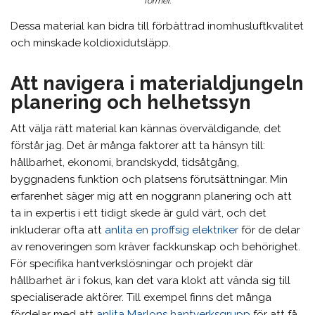
former.
Dessa material kan bidra till förbättrad inomhusluftkvalitet
och minskade koldioxidutsläpp.
Att navigera i materialdjungeln
planering och helhetssyn
Att välja rätt material kan kännas överväldigande, det
förstår jag. Det är många faktorer att ta hänsyn till:
hållbarhet, ekonomi, brandskydd, tidsåtgång,
byggnadens funktion och platsens förutsättningar. Min
erfarenhet säger mig att en noggrann planering och att
ta in expertis i ett tidigt skede är guld värt, och det
inkluderar ofta att
anlita en proffsig elektriker
för de delar
av renoveringen som kräver fackkunskap och behörighet.
För specifika hantverkslösningar och projekt där
hållbarhet är i fokus, kan det vara klokt att vända sig till
specialiserade aktörer. Till exempel finns det många
fördelar med att
anlita Marlons hantverksgrupp
för att få