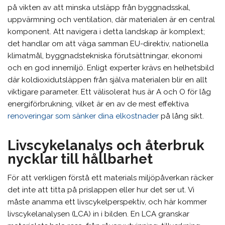
på vikten av att minska utsläpp från byggnadsskal,
uppvärmning och ventilation, där materialen är en central
komponent. Att navigera i detta landskap är komplext;
det handlar om att väga samman EU-direktiv, nationella
klimatmål, byggnadstekniska förutsättningar, ekonomi
och en god innemiljö. Enligt experter krävs en helhetsbild
där koldioxidutsläppen från själva materialen blir en allt
viktigare parameter. Ett välisolerat hus är A och O för låg
energiförbrukning, vilket är en av de mest effektiva
renoveringar som sänker dina elkostnader
på lång sikt.
Livscykelanalys och återbruk
nycklar till hållbarhet
För att verkligen förstå ett materials miljöpåverkan räcker
det inte att titta på prislappen eller hur det ser ut. Vi
måste anamma ett livscykelperspektiv, och här kommer
livscykelanalysen (LCA) in i bilden. En LCA granskar