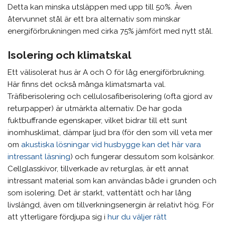
Detta kan minska utsläppen med upp till 50%. Även
återvunnet stål är ett bra alternativ som minskar
energiförbrukningen med cirka 75% jämfört med nytt stål.
Isolering och klimatskal
Ett välisolerat hus är A och O för låg energiförbrukning.
Här finns det också många klimatsmarta val.
Träfiberisolering och cellulosafiberisolering (ofta gjord av
returpapper) är utmärkta alternativ. De har goda
fuktbuffrande egenskaper, vilket bidrar till ett sunt
inomhusklimat, dämpar ljud bra (för den som vill veta mer
om
akustiska lösningar vid husbygge kan det här vara
intressant läsning
) och fungerar dessutom som kolsänkor.
Cellglasskivor, tillverkade av returglas, är ett annat
intressant material som kan användas både i grunden och
som isolering. Det är starkt, vattentätt och har lång
livslängd, även om tillverkningsenergin är relativt hög. För
att ytterligare fördjupa sig i
hur du väljer rätt