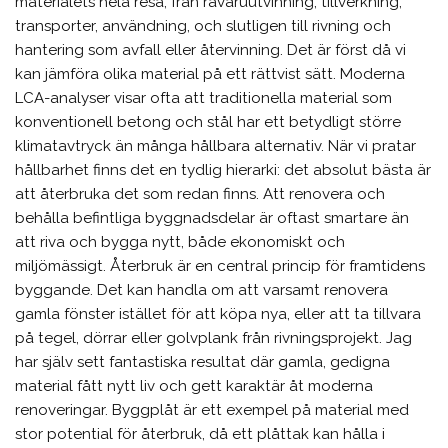
materialets hela resa, från råvaruutvinning, tillverkning,
transporter, användning, och slutligen till rivning och
hantering som avfall eller återvinning. Det är först då vi
kan jämföra olika material på ett rättvist sätt. Moderna
LCA-analyser visar ofta att traditionella material som
konventionell betong och stål har ett betydligt större
klimatavtryck än många hållbara alternativ. När vi pratar
hållbarhet finns det en tydlig hierarki: det absolut bästa är
att återbruka det som redan finns. Att renovera och
behålla befintliga byggnadsdelar är oftast smartare än
att riva och bygga nytt, både ekonomiskt och
miljömässigt. Återbruk är en central princip för framtidens
byggande. Det kan handla om att varsamt renovera
gamla fönster istället för att köpa nya, eller att ta tillvara
på tegel, dörrar eller golvplank från rivningsprojekt. Jag
har själv sett fantastiska resultat där gamla, gedigna
material fått nytt liv och gett karaktär åt moderna
renoveringar. Byggplåt är ett exempel på material med
stor potential för återbruk, då ett plåttak kan hålla i