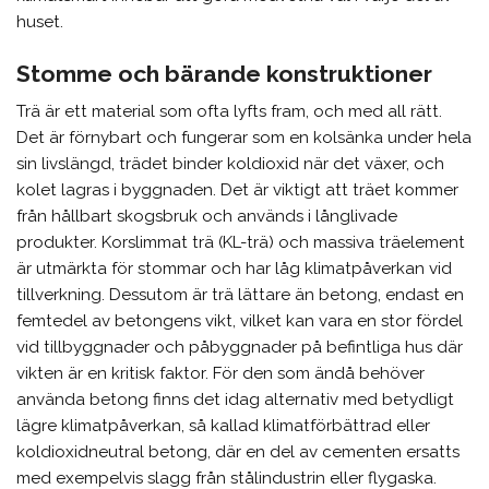
huset.
Stomme och bärande konstruktioner
Trä är ett material som ofta lyfts fram, och med all rätt.
Det är förnybart och fungerar som en kolsänka under hela
sin livslängd, trädet binder koldioxid när det växer, och
kolet lagras i byggnaden. Det är viktigt att träet kommer
från hållbart skogsbruk och används i långlivade
produkter. Korslimmat trä (KL-trä) och massiva träelement
är utmärkta för stommar och har låg klimatpåverkan vid
tillverkning. Dessutom är trä lättare än betong, endast en
femtedel av betongens vikt, vilket kan vara en stor fördel
vid tillbyggnader och påbyggnader på befintliga hus där
vikten är en kritisk faktor. För den som ändå behöver
använda betong finns det idag alternativ med betydligt
lägre klimatpåverkan, så kallad klimatförbättrad eller
koldioxidneutral betong, där en del av cementen ersatts
med exempelvis slagg från stålindustrin eller flygaska.