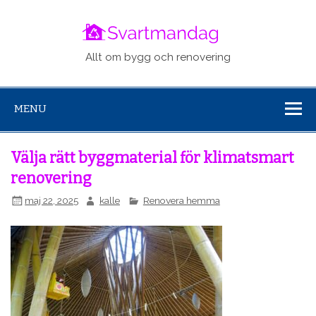
svartm
Allt om bygg och renovering
MENU
Välja rätt byggmaterial för klimatsmart
renovering
maj 22, 2025
kalle
Renovera hemma