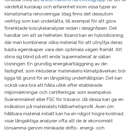
värdefull kunskap och erfarenhet inom vissa typer av
klimatsmarta renoveringar. Idag finns det dessutom
verktyg som kan underlätta, till exempel för att göra
förenklade livscykelanalyser redan i designfasen. Det
handlar om att se helheten. Ibland kan en hybridlösning,
där man kombinerar olika material för att utnyttja deras
bästa egenskaper, vara den optimala vägen framåt. Att
stirra sig blind på ett enda ’supermaterial’ är sällan
lösningen. En grundlig energikartläggning av din
fastighet, som inkluderar materialens klimatpåverkan, bör
ligga till grund för en långsiktig underhållsplan. Det kan
också vara bra att hålla utkik efter etablerade
miljömärkningar och certifieringar, som exempelvis
Svanenmärket eller FSC för trävaror, då dessa kan ge en
indikation på materialets hållbarhetsprofil. Även om
hållbara material initialt kan ha en något högre kostnad,
visar långsiktiga analyser ofta att de är ekonomiskt
lönsamma genom minskade drifts-, energi- och