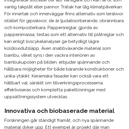
Integrerade solceller blir allt vanligare och kan se ut som
vanlig takplåt eller pannor. Trätak har låg klimatpåverkan.
För innertak och innerväggar finns alternativ som lerskivor
istället för gipsskivor; de är ljudabsorberande, obrännbara
och komposterbara. Pappersreglar, gjorda av
pappersmassa, testas som ett alternativ till plåtreglar och
kan enligt livscykelanalyser ge betydligt lägre
koldioxidutsläpp. Även snabbväxande material som
bambu, vilket syns i den vackra interiören av
bambukupolen på bilden, erbjuder spännande och
hållbara möjligheter för både bärande konstruktioner och
unika ytskikt. Keramiska fasader kan också vara ett
hållbart val, särskilt om tillverkningsprocesserna
effektiviseras och kompletta paketlösningar med
uppsättningssystem utvecklas.
Innovativa och biobaserade material
Forskningen går ständigt framåt, och nya spännande
material dyker upp. Ett exempel är projekt där man