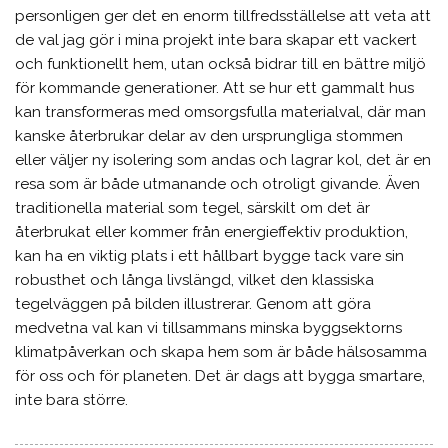
personligen ger det en enorm tillfredsställelse att veta att
de val jag gör i mina projekt inte bara skapar ett vackert
och funktionellt hem, utan också bidrar till en bättre miljö
för kommande generationer. Att se hur ett gammalt hus
kan transformeras med omsorgsfulla materialval, där man
kanske återbrukar delar av den ursprungliga stommen
eller väljer ny isolering som andas och lagrar kol, det är en
resa som är både utmanande och otroligt givande. Även
traditionella material som tegel, särskilt om det är
återbrukat eller kommer från energieffektiv produktion,
kan ha en viktig plats i ett hållbart bygge tack vare sin
robusthet och långa livslängd, vilket den klassiska
tegelväggen på bilden illustrerar. Genom att göra
medvetna val kan vi tillsammans minska byggsektorns
klimatpåverkan och skapa hem som är både hälsosamma
för oss och för planeten. Det är dags att bygga smartare,
inte bara större.